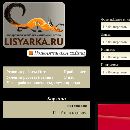
Формат/Ценовая ка
Не Фильтровать
Линия:
Не Фильтровать
Новинки:
Не Фильтровать
Программа:
Условия работы Опт
Прайс-лист
Не Фильтровать
Условия работы Розница
О нас
Часы работы, контакты, схема проезда
Корзина
(нет товаров)
Перейти в корзину