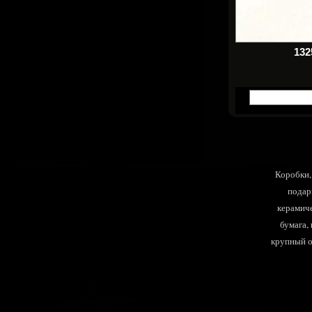
13
Коробки, 
подар
керамиче
бумага,
крупный оп