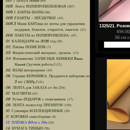
(89)
007.1 ЛЕНТА Новая
(287)
008. Лента ПОЛИПРОПИЛЕНОВАЯ
(66)
008.1. БАНТЫ-ШАРЫ
(43)
008.2 БАНТЫ - ЗВЁЗДОЧКИ.
008.3 Мини БАНТики из ленты для украшения
1325/21. Розо
(21)
подарков, бокалов, открыток, пакетов.
694.00
(47)
009. ПАКЕТЫ из ПОЛИПРОПИЛЕНА:
58 см х
(20)
01. КАЛЕНДАРИ на 2026 год
(7)
02. Плёнка ПОЛИСИЛК
(13)
03. Флористический материал, органза.
04. Итальянские ЗАПИСНЫЕ КНИЖКИ Bruno
(12)
Visconti (ручная работа)
(10)
05. ВАЗЫ интерьерные
06. Горшки КЕРАМИКА. Продаются наборами по
(41)
3 шт (500р)
(254)
06. ЛЕНТА для ЗАКАЗА от 1м
(43)
07. МАГНИТЫ
(17)
08. Ручка-ПОДАРОК с пожеланием.
(150)
09. ЛЕНТА полиэстер ПРЕМИУМ
(28)
10. Сувениры КОЛЛЕКЦИОННЫЕ
(8)
11. КОРОБКИ самосборные
(24)
12. ПЛЁНКА 60см х 10м
(56)
14. БУМАГА ТИШЬЮ