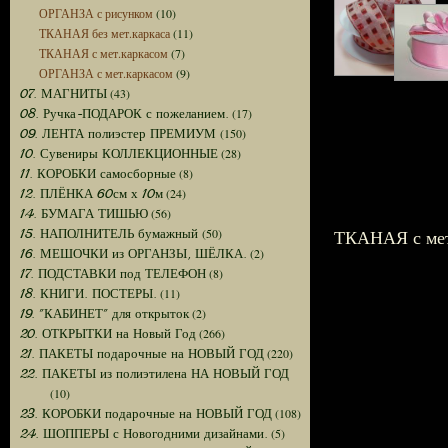
ОРГАНЗА с рисунком
(10)
ТКАНАЯ без мет.каркаса
(11)
ТКАНАЯ с мет.каркасом
(7)
ОРГАНЗА с мет.каркасом
(9)
(43)
07. МАГНИТЫ
(17)
08. Ручка-ПОДАРОК с пожеланием.
(150)
09. ЛЕНТА полиэстер ПРЕМИУМ
(28)
10. Сувениры КОЛЛЕКЦИОННЫЕ
(8)
11. КОРОБКИ самосборные
(24)
12. ПЛЁНКА 60см х 10м
(56)
14. БУМАГА ТИШЬЮ
(50)
ТКАНАЯ с мет
15. НАПОЛНИТЕЛЬ бумажный
(2)
16. МЕШОЧКИ из ОРГАНЗЫ, ШЁЛКА.
(8)
17. ПОДСТАВКИ под ТЕЛЕФОН
(11)
18. КНИГИ. ПОСТЕРЫ.
(2)
19. "КАБИНЕТ" для открыток
(266)
20. ОТКРЫТКИ на Новый Год
(220)
21. ПАКЕТЫ подарочные на НОВЫЙ ГОД
22. ПАКЕТЫ из полиэтилена НА НОВЫЙ ГОД
(10)
(108)
23. КОРОБКИ подарочные на НОВЫЙ ГОД
(5)
24. ШОППЕРЫ с Новогодними дизайнами.