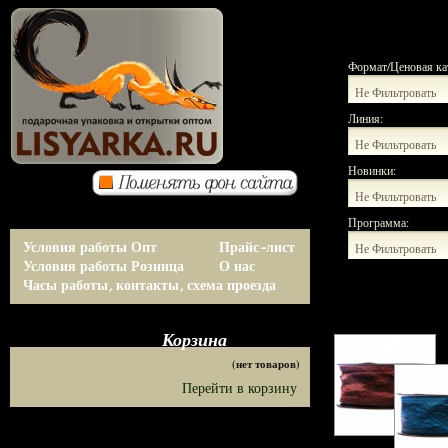
Формат/Ценовая ка
Не Фильтровать
Линия:
Не Фильтровать
Новинки:
Не Фильтровать
Программа:
Условия работы Опт
Прайс-лист
Не Фильтровать
Условия работы Розница
О нас
Часы работы, контакты, схема проезда
Корзина
(нет товаров)
Перейти в корзину