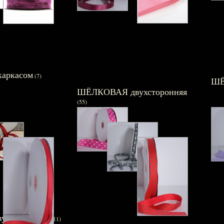
каркасом
(7)
ШЁ
ШЁЛКОВАЯ двухсторонняя
(55)
ухсторонняя
(11)