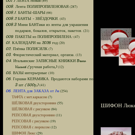
(89)
007.1 ЛЕНТА Новая
(287)
008. Лента ПОЛИПРОПИЛЕНОВАЯ
(66)
008.1. БАНТЫ-ШАРЫ
(43)
008.2 БАНТЫ - ЗВЁЗДОЧКИ.
008.3 Мини БАНТики из ленты для украшения
(21)
подарков, бокалов, открыток, пакетов.
(47)
009. ПАКЕТЫ из ПОЛИПРОПИЛЕНА:
(20)
01. КАЛЕНДАРИ на 2026 год
(7)
02. Плёнка ПОЛИСИЛК
(13)
03. Флористический материал, органза.
04. Итальянские ЗАПИСНЫЕ КНИЖКИ Bruno
(12)
Visconti (ручная работа)
(10)
05. ВАЗЫ интерьерные
06. Горшки КЕРАМИКА. Продаются наборами по
(41)
3 шт (500р)
(254)
06. ЛЕНТА для ЗАКАЗА от 1м
ТАФТА с мет.каркасом
(7)
ШЁЛКОВАЯ двухсторонняя
(55)
ШИФОН Люк
ШЁЛКОВАЯ с рисунком
(84)
РЕПСОВАЯ двухсторонняя
(11)
РЕПСОВАЯ с рисунком
(19)
РЕПСОВАЯ с люрексом
(12)
ШИФОН Люкс
(29)