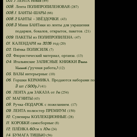
(89)
007.1 ЛЕНТА Новая
(287)
008. Лента ПОЛИПРОПИЛЕНОВАЯ
(66)
008.1. БАНТЫ-ШАРЫ
(43)
008.2 БАНТЫ - ЗВЁЗДОЧКИ.
008.3 Мини БАНТики из ленты для украшения
(21)
подарков, бокалов, открыток, пакетов.
(47)
009. ПАКЕТЫ из ПОЛИПРОПИЛЕНА:
(20)
01. КАЛЕНДАРИ на 2026 год
(7)
02. Плёнка ПОЛИСИЛК
(13)
03. Флористический материал, органза.
04. Итальянские ЗАПИСНЫЕ КНИЖКИ Bruno
(12)
Visconti (ручная работа)
(10)
05. ВАЗЫ интерьерные
06. Горшки КЕРАМИКА. Продаются наборами по
(41)
3 шт (500р)
(254)
06. ЛЕНТА для ЗАКАЗА от 1м
(43)
07. МАГНИТЫ
(17)
08. Ручка-ПОДАРОК с пожеланием.
(150)
09. ЛЕНТА полиэстер ПРЕМИУМ
(28)
10. Сувениры КОЛЛЕКЦИОННЫЕ
(8)
11. КОРОБКИ самосборные
(24)
12. ПЛЁНКА 60см х 10м
(56)
14. БУМАГА ТИШЬЮ