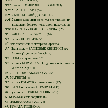
(89)
007.1 ЛЕНТА Новая
(287)
008. Лента ПОЛИПРОПИЛЕНОВАЯ
(66)
008.1. БАНТЫ-ШАРЫ
(43)
008.2 БАНТЫ - ЗВЁЗДОЧКИ.
008.3 Мини БАНТики из ленты для украшения
(21)
подарков, бокалов, открыток, пакетов.
(47)
009. ПАКЕТЫ из ПОЛИПРОПИЛЕНА:
(20)
01. КАЛЕНДАРИ на 2026 год
(7)
02. Плёнка ПОЛИСИЛК
(13)
03. Флористический материал, органза.
04. Итальянские ЗАПИСНЫЕ КНИЖКИ Bruno
(12)
Visconti (ручная работа)
(10)
05. ВАЗЫ интерьерные
06. Горшки КЕРАМИКА. Продаются наборами по
(41)
3 шт (500р)
(254)
06. ЛЕНТА для ЗАКАЗА от 1м
(43)
07. МАГНИТЫ
(17)
08. Ручка-ПОДАРОК с пожеланием.
(150)
09. ЛЕНТА полиэстер ПРЕМИУМ
(28)
10. Сувениры КОЛЛЕКЦИОННЫЕ
(8)
11. КОРОБКИ самосборные
(24)
12. ПЛЁНКА 60см х 10м
(56)
14. БУМАГА ТИШЬЮ