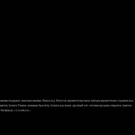
 упаковка подарков, записные книжки, Книги изд. Нитусов, керамические вазы, наборы керамических горшков под
 цветов, бумага Тишью, кожаные браслеты, бумага в рулонах, крупный опт, оптовая продажа открыток, пакетов -
исярка.ру ( Lisyarka.ru )