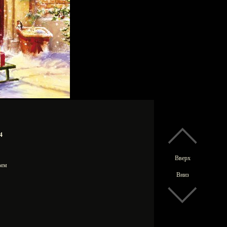
4
Вверх
0 мм
Вниз