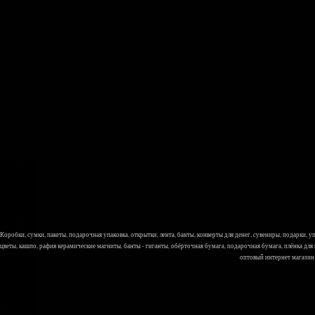
Коробки, сумки, пакеты, подарочная упаковка, открытки, лента, банты, конверты для денег, сувениры, подарки,
цветы, кашпо, рафия керамические магниты, банты - гиганты, обёрточная бумага, подарочная бумага, плёнка для
оптовый интернет магазин Л