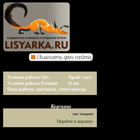
Условия работы Опт
Прайс-лист
Условия работы Розница
О нас
Часы работы, контакты, схема проезда
Корзина
(нет товаров)
Перейти в корзину