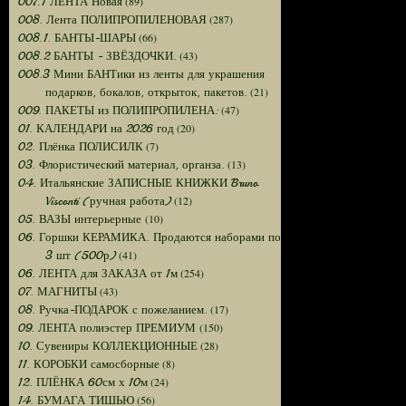
(89)
007.1 ЛЕНТА Новая
(287)
008. Лента ПОЛИПРОПИЛЕНОВАЯ
(66)
008.1. БАНТЫ-ШАРЫ
(43)
008.2 БАНТЫ - ЗВЁЗДОЧКИ.
008.3 Мини БАНТики из ленты для украшения
(21)
подарков, бокалов, открыток, пакетов.
(47)
009. ПАКЕТЫ из ПОЛИПРОПИЛЕНА:
(20)
01. КАЛЕНДАРИ на 2026 год
(7)
02. Плёнка ПОЛИСИЛК
(13)
03. Флористический материал, органза.
04. Итальянские ЗАПИСНЫЕ КНИЖКИ Bruno
(12)
Visconti (ручная работа)
(10)
05. ВАЗЫ интерьерные
06. Горшки КЕРАМИКА. Продаются наборами по
(41)
3 шт (500р)
(254)
06. ЛЕНТА для ЗАКАЗА от 1м
(43)
07. МАГНИТЫ
(17)
08. Ручка-ПОДАРОК с пожеланием.
(150)
09. ЛЕНТА полиэстер ПРЕМИУМ
(28)
10. Сувениры КОЛЛЕКЦИОННЫЕ
(8)
11. КОРОБКИ самосборные
(24)
12. ПЛЁНКА 60см х 10м
(56)
14. БУМАГА ТИШЬЮ