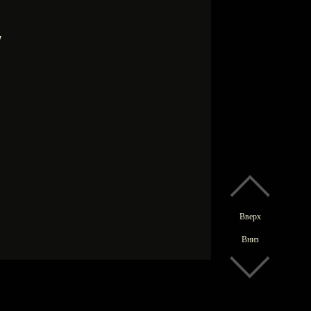
7
Вверх
Вниз