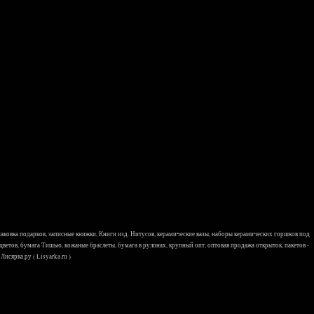
 упаковка подарков, записные книжки, Книги изд. Нитусов, керамические вазы, наборы керамических горшков под
 цветов, бумага Тишью, кожаные браслеты, бумага в рулонах, крупный опт, оптовая продажа открыток, пакетов -
исярка.ру ( Lisyarka.ru )