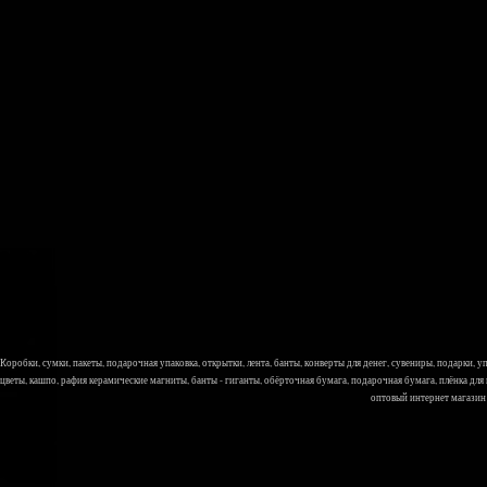
Коробки, сумки, пакеты, подарочная упаковка, открытки, лента, банты, конверты для денег, сувениры, подарки,
цветы, кашпо, рафия керамические магниты, банты - гиганты, обёрточная бумага, подарочная бумага, плёнка для
оптовый интернет магазин Л