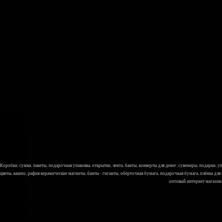
Коробки, сумки, пакеты, подарочная упаковка, открытки, лента, банты, конверты для денег, сувениры, подарки,
цветы, кашпо, рафия керамические магниты, банты - гиганты, обёрточная бумага, подарочная бумага, плёнка для
оптовый интернет магазин Л