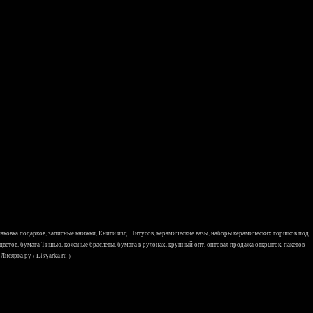
 упаковка подарков, записные книжки, Книги изд. Нитусов, керамические вазы, наборы керамических горшков под
 цветов, бумага Тишью, кожаные браслеты, бумага в рулонах, крупный опт, оптовая продажа открыток, пакетов -
исярка.ру ( Lisyarka.ru )