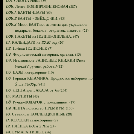
(89)
007.1 ЛЕНТА Новая
(287)
008. Лента ПОЛИПРОПИЛЕНОВАЯ
(66)
008.1. БАНТЫ-ШАРЫ
(43)
008.2 БАНТЫ - ЗВЁЗДОЧКИ.
008.3 Мини БАНТики из ленты для украшения
(21)
подарков, бокалов, открыток, пакетов.
(47)
009. ПАКЕТЫ из ПОЛИПРОПИЛЕНА:
(20)
01. КАЛЕНДАРИ на 2026 год
(7)
02. Плёнка ПОЛИСИЛК
(13)
03. Флористический материал, органза.
04. Итальянские ЗАПИСНЫЕ КНИЖКИ Bruno
(12)
Visconti (ручная работа)
(10)
05. ВАЗЫ интерьерные
06. Горшки КЕРАМИКА. Продаются наборами по
(41)
3 шт (500р)
(254)
06. ЛЕНТА для ЗАКАЗА от 1м
(43)
07. МАГНИТЫ
(17)
08. Ручка-ПОДАРОК с пожеланием.
(150)
09. ЛЕНТА полиэстер ПРЕМИУМ
(28)
10. Сувениры КОЛЛЕКЦИОННЫЕ
(8)
11. КОРОБКИ самосборные
(24)
12. ПЛЁНКА 60см х 10м
(56)
14. БУМАГА ТИШЬЮ