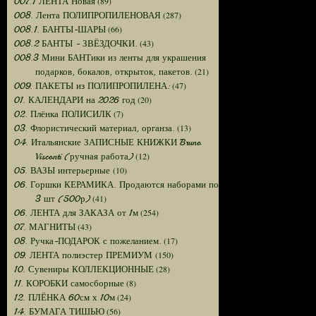
(89)
007.1 ЛЕНТА Новая
(287)
008. Лента ПОЛИПРОПИЛЕНОВАЯ
(66)
008.1. БАНТЫ-ШАРЫ
(43)
008.2 БАНТЫ - ЗВЁЗДОЧКИ.
008.3 Мини БАНТики из ленты для украшения
(21)
подарков, бокалов, открыток, пакетов.
(47)
009. ПАКЕТЫ из ПОЛИПРОПИЛЕНА:
(20)
01. КАЛЕНДАРИ на 2026 год
(7)
02. Плёнка ПОЛИСИЛК
(13)
03. Флористический материал, органза.
04. Итальянские ЗАПИСНЫЕ КНИЖКИ Bruno
(12)
Visconti (ручная работа)
(10)
05. ВАЗЫ интерьерные
06. Горшки КЕРАМИКА. Продаются наборами по
(41)
3 шт (500р)
(254)
06. ЛЕНТА для ЗАКАЗА от 1м
(43)
07. МАГНИТЫ
(17)
08. Ручка-ПОДАРОК с пожеланием.
(150)
09. ЛЕНТА полиэстер ПРЕМИУМ
(28)
10. Сувениры КОЛЛЕКЦИОННЫЕ
(8)
11. КОРОБКИ самосборные
(24)
12. ПЛЁНКА 60см х 10м
(56)
14. БУМАГА ТИШЬЮ