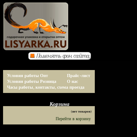
Условия работы Опт
Прайс-лист
Условия работы Розница
О нас
Часы работы, контакты, схема проезда
Корзина
(нет товаров)
Перейти в корзину