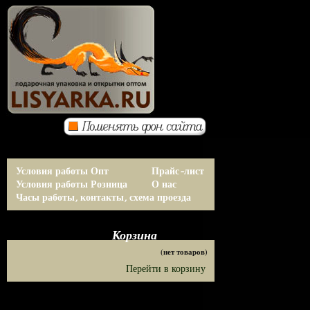
Условия работы Опт
Прайс-лист
Условия работы Розница
О нас
Часы работы, контакты, схема проезда
Корзина
(нет товаров)
Перейти в корзину