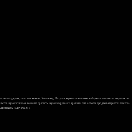
 упаковка подарков, записные книжки, Книги изд. Нитусов, керамические вазы, наборы керамических горшков под
 цветов, бумага Тишью, кожаные браслеты, бумага в рулонах, крупный опт, оптовая продажа открыток, пакетов -
исярка.ру ( Lisyarka.ru )