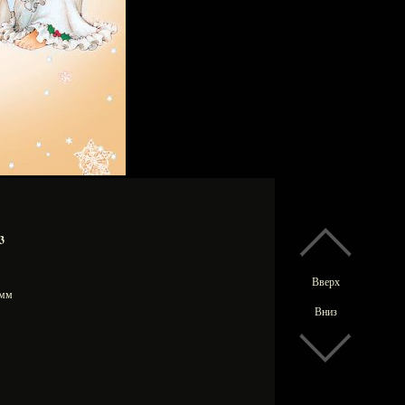
3
Вверх
0 мм
Вниз