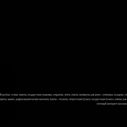
Коробки, сумки, пакеты, подарочная упаковка, открытки, лента, банты, конверты для денег, сувениры, подарки,
цветы, кашпо, рафия керамические магниты, банты - гиганты, обёрточная бумага, подарочная бумага, плёнка для
оптовый интернет магазин Л