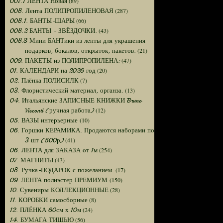
(89)
007.1 ЛЕНТА Новая
(287)
008. Лента ПОЛИПРОПИЛЕНОВАЯ
(66)
008.1. БАНТЫ-ШАРЫ
(43)
008.2 БАНТЫ - ЗВЁЗДОЧКИ.
008.3 Мини БАНТики из ленты для украшения
(21)
подарков, бокалов, открыток, пакетов.
(47)
009. ПАКЕТЫ из ПОЛИПРОПИЛЕНА:
(20)
01. КАЛЕНДАРИ на 2026 год
(7)
02. Плёнка ПОЛИСИЛК
(13)
03. Флористический материал, органза.
04. Итальянские ЗАПИСНЫЕ КНИЖКИ Bruno
(12)
Visconti (ручная работа)
(10)
05. ВАЗЫ интерьерные
06. Горшки КЕРАМИКА. Продаются наборами по
(41)
3 шт (500р)
(254)
06. ЛЕНТА для ЗАКАЗА от 1м
(43)
07. МАГНИТЫ
(17)
08. Ручка-ПОДАРОК с пожеланием.
(150)
09. ЛЕНТА полиэстер ПРЕМИУМ
(28)
10. Сувениры КОЛЛЕКЦИОННЫЕ
(8)
11. КОРОБКИ самосборные
(24)
12. ПЛЁНКА 60см х 10м
(56)
14. БУМАГА ТИШЬЮ