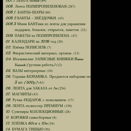
(89)
007.1 ЛЕНТА Новая
(287)
008. Лента ПОЛИПРОПИЛЕНОВАЯ
(66)
008.1. БАНТЫ-ШАРЫ
(43)
008.2 БАНТЫ - ЗВЁЗДОЧКИ.
008.3 Мини БАНТики из ленты для украшения
(21)
подарков, бокалов, открыток, пакетов.
(47)
009. ПАКЕТЫ из ПОЛИПРОПИЛЕНА:
(20)
01. КАЛЕНДАРИ на 2026 год
(7)
02. Плёнка ПОЛИСИЛК
(13)
03. Флористический материал, органза.
04. Итальянские ЗАПИСНЫЕ КНИЖКИ Bruno
(12)
Visconti (ручная работа)
(10)
05. ВАЗЫ интерьерные
06. Горшки КЕРАМИКА. Продаются наборами по
(41)
3 шт (500р)
(254)
06. ЛЕНТА для ЗАКАЗА от 1м
(43)
07. МАГНИТЫ
(17)
08. Ручка-ПОДАРОК с пожеланием.
(150)
09. ЛЕНТА полиэстер ПРЕМИУМ
(28)
10. Сувениры КОЛЛЕКЦИОННЫЕ
(8)
11. КОРОБКИ самосборные
(24)
12. ПЛЁНКА 60см х 10м
(56)
14. БУМАГА ТИШЬЮ