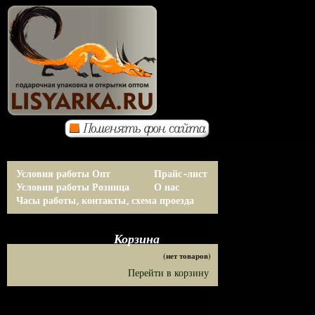
Условия работы Опт
Прайс-лист
Условия работы Розница
О нас
Часы работы, контакты, схема проезда
Корзина
(нет товаров)
Перейти в корзину