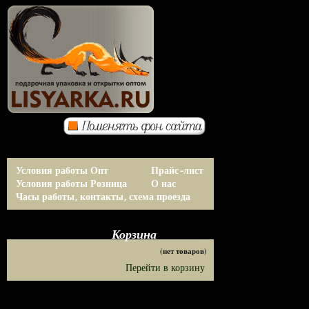
Условия работы Опт
Прайс-лист
Условия работы Розница
О нас
Часы работы, контакты, схема проезда
Корзина
(нет товаров)
Перейти в корзину