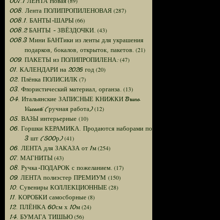
(89)
007.1 ЛЕНТА Новая
(287)
008. Лента ПОЛИПРОПИЛЕНОВАЯ
(66)
008.1. БАНТЫ-ШАРЫ
(43)
008.2 БАНТЫ - ЗВЁЗДОЧКИ.
008.3 Мини БАНТики из ленты для украшения
(21)
подарков, бокалов, открыток, пакетов.
(47)
009. ПАКЕТЫ из ПОЛИПРОПИЛЕНА:
(20)
01. КАЛЕНДАРИ на 2026 год
(7)
02. Плёнка ПОЛИСИЛК
(13)
03. Флористический материал, органза.
04. Итальянские ЗАПИСНЫЕ КНИЖКИ Bruno
(12)
Visconti (ручная работа)
(10)
05. ВАЗЫ интерьерные
06. Горшки КЕРАМИКА. Продаются наборами по
(41)
3 шт (500р)
(254)
06. ЛЕНТА для ЗАКАЗА от 1м
(43)
07. МАГНИТЫ
(17)
08. Ручка-ПОДАРОК с пожеланием.
(150)
09. ЛЕНТА полиэстер ПРЕМИУМ
(28)
10. Сувениры КОЛЛЕКЦИОННЫЕ
(8)
11. КОРОБКИ самосборные
(24)
12. ПЛЁНКА 60см х 10м
(56)
14. БУМАГА ТИШЬЮ