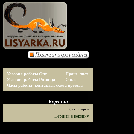
Условия работы Опт
Прайс-лист
Условия работы Розница
О нас
Часы работы, контакты, схема проезда
Корзина
(нет товаров)
Перейти в корзину