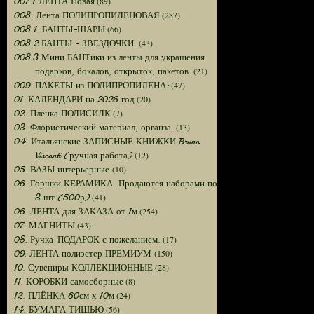
(89)
007.1 ЛЕНТА Новая
(287)
008. Лента ПОЛИПРОПИЛЕНОВАЯ
(66)
008.1. БАНТЫ-ШАРЫ
(43)
008.2 БАНТЫ - ЗВЁЗДОЧКИ.
008.3 Мини БАНТики из ленты для украшения
(21)
подарков, бокалов, открыток, пакетов.
(47)
009. ПАКЕТЫ из ПОЛИПРОПИЛЕНА:
(20)
01. КАЛЕНДАРИ на 2026 год
(7)
02. Плёнка ПОЛИСИЛК
(13)
03. Флористический материал, органза.
04. Итальянские ЗАПИСНЫЕ КНИЖКИ Bruno
(12)
Visconti (ручная работа)
(10)
05. ВАЗЫ интерьерные
06. Горшки КЕРАМИКА. Продаются наборами по
(41)
3 шт (500р)
(254)
06. ЛЕНТА для ЗАКАЗА от 1м
(43)
07. МАГНИТЫ
(17)
08. Ручка-ПОДАРОК с пожеланием.
(150)
09. ЛЕНТА полиэстер ПРЕМИУМ
(28)
10. Сувениры КОЛЛЕКЦИОННЫЕ
(8)
11. КОРОБКИ самосборные
(24)
12. ПЛЁНКА 60см х 10м
(56)
14. БУМАГА ТИШЬЮ