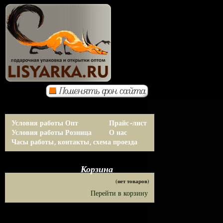
Условия работы Опт
Прайс-лист
Условия работы Розница
О нас
Часы работы, контакты, схема проезда
Корзина
(нет товаров)
Перейти в корзину