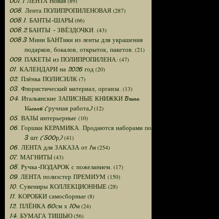
(89)
007.1 ЛЕНТА Новая
(287)
008. Лента ПОЛИПРОПИЛЕНОВАЯ
(66)
008.1. БАНТЫ-ШАРЫ
(43)
008.2 БАНТЫ - ЗВЁЗДОЧКИ.
008.3 Мини БАНТики из ленты для украшения
(21)
подарков, бокалов, открыток, пакетов.
(47)
009. ПАКЕТЫ из ПОЛИПРОПИЛЕНА:
(20)
01. КАЛЕНДАРИ на 2026 год
(7)
02. Плёнка ПОЛИСИЛК
(13)
03. Флористический материал, органза.
04. Итальянские ЗАПИСНЫЕ КНИЖКИ Bruno
(12)
Visconti (ручная работа)
(10)
05. ВАЗЫ интерьерные
06. Горшки КЕРАМИКА. Продаются наборами по
(41)
3 шт (500р)
(254)
06. ЛЕНТА для ЗАКАЗА от 1м
(43)
07. МАГНИТЫ
(17)
08. Ручка-ПОДАРОК с пожеланием.
(150)
09. ЛЕНТА полиэстер ПРЕМИУМ
(28)
10. Сувениры КОЛЛЕКЦИОННЫЕ
(8)
11. КОРОБКИ самосборные
(24)
12. ПЛЁНКА 60см х 10м
(56)
14. БУМАГА ТИШЬЮ