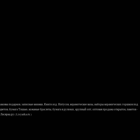
 упаковка подарков, записные книжки, Книги изд. Нитусов, керамические вазы, наборы керамических горшков под
 цветов, бумага Тишью, кожаные браслеты, бумага в рулонах, крупный опт, оптовая продажа открыток, пакетов -
исярка.ру ( Lisyarka.ru )