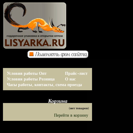
Условия работы Опт
Прайс-лист
Условия работы Розница
О нас
Часы работы, контакты, схема проезда
Корзина
(нет товаров)
Перейти в корзину