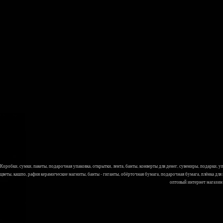
Коробки, сумки, пакеты, подарочная упаковка, открытки, лента, банты, конверты для денег, сувениры, подарки,
цветы, кашпо, рафия керамические магниты, банты - гиганты, обёрточная бумага, подарочная бумага, плёнка для
оптовый интернет магазин Л