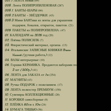
(89)
007.1 ЛЕНТА Новая
(287)
008. Лента ПОЛИПРОПИЛЕНОВАЯ
(66)
008.1. БАНТЫ-ШАРЫ
(43)
008.2 БАНТЫ - ЗВЁЗДОЧКИ.
008.3 Мини БАНТики из ленты для украшения
(21)
подарков, бокалов, открыток, пакетов.
(47)
009. ПАКЕТЫ из ПОЛИПРОПИЛЕНА:
(20)
01. КАЛЕНДАРИ на 2026 год
(7)
02. Плёнка ПОЛИСИЛК
(13)
03. Флористический материал, органза.
04. Итальянские ЗАПИСНЫЕ КНИЖКИ Bruno
(12)
Visconti (ручная работа)
(10)
05. ВАЗЫ интерьерные
06. Горшки КЕРАМИКА. Продаются наборами по
(41)
3 шт (500р)
(254)
06. ЛЕНТА для ЗАКАЗА от 1м
(43)
07. МАГНИТЫ
(17)
08. Ручка-ПОДАРОК с пожеланием.
(150)
09. ЛЕНТА полиэстер ПРЕМИУМ
(28)
10. Сувениры КОЛЛЕКЦИОННЫЕ
(8)
11. КОРОБКИ самосборные
(24)
12. ПЛЁНКА 60см х 10м
(56)
14. БУМАГА ТИШЬЮ