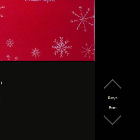
71
Вверх
мм
Вниз