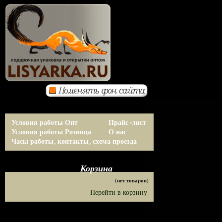
Условия работы Опт
Прайс-лист
Условия работы Розница
О нас
Часы работы, контакты, схема проезда
Корзина
(нет товаров)
Перейти в корзину