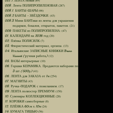
(89)
007.1 ЛЕНТА Новая
(287)
008. Лента ПОЛИПРОПИЛЕНОВАЯ
(66)
008.1. БАНТЫ-ШАРЫ
(43)
008.2 БАНТЫ - ЗВЁЗДОЧКИ.
008.3 Мини БАНТики из ленты для украшения
(21)
подарков, бокалов, открыток, пакетов.
(47)
009. ПАКЕТЫ из ПОЛИПРОПИЛЕНА:
(20)
01. КАЛЕНДАРИ на 2026 год
(7)
02. Плёнка ПОЛИСИЛК
(13)
03. Флористический материал, органза.
04. Итальянские ЗАПИСНЫЕ КНИЖКИ Bruno
(12)
Visconti (ручная работа)
(10)
05. ВАЗЫ интерьерные
06. Горшки КЕРАМИКА. Продаются наборами по
(41)
3 шт (500р)
(254)
06. ЛЕНТА для ЗАКАЗА от 1м
(43)
07. МАГНИТЫ
(17)
08. Ручка-ПОДАРОК с пожеланием.
(150)
09. ЛЕНТА полиэстер ПРЕМИУМ
(28)
10. Сувениры КОЛЛЕКЦИОННЫЕ
(8)
11. КОРОБКИ самосборные
(24)
12. ПЛЁНКА 60см х 10м
(56)
14. БУМАГА ТИШЬЮ