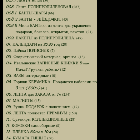
(89)
007.1 ЛЕНТА Новая
(287)
008. Лента ПОЛИПРОПИЛЕНОВАЯ
(66)
008.1. БАНТЫ-ШАРЫ
(43)
008.2 БАНТЫ - ЗВЁЗДОЧКИ.
008.3 Мини БАНТики из ленты для украшения
(21)
подарков, бокалов, открыток, пакетов.
(47)
009. ПАКЕТЫ из ПОЛИПРОПИЛЕНА:
(20)
01. КАЛЕНДАРИ на 2026 год
(7)
02. Плёнка ПОЛИСИЛК
(13)
03. Флористический материал, органза.
04. Итальянские ЗАПИСНЫЕ КНИЖКИ Bruno
(12)
Visconti (ручная работа)
(10)
05. ВАЗЫ интерьерные
06. Горшки КЕРАМИКА. Продаются наборами по
(41)
3 шт (500р)
(254)
06. ЛЕНТА для ЗАКАЗА от 1м
(43)
07. МАГНИТЫ
(17)
08. Ручка-ПОДАРОК с пожеланием.
(150)
09. ЛЕНТА полиэстер ПРЕМИУМ
(28)
10. Сувениры КОЛЛЕКЦИОННЫЕ
(8)
11. КОРОБКИ самосборные
(24)
12. ПЛЁНКА 60см х 10м
(56)
14. БУМАГА ТИШЬЮ