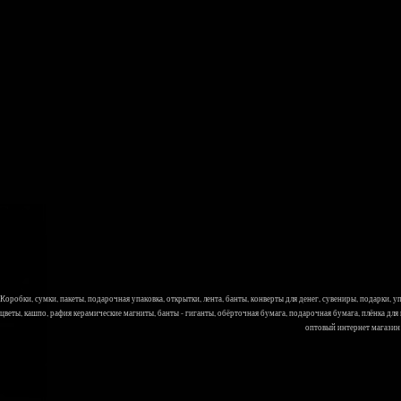
Коробки, сумки, пакеты, подарочная упаковка, открытки, лента, банты, конверты для денег, сувениры, подарки,
цветы, кашпо, рафия керамические магниты, банты - гиганты, обёрточная бумага, подарочная бумага, плёнка для
оптовый интернет магазин Л