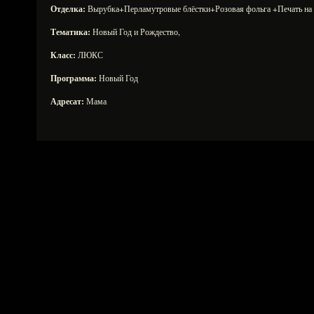
Отделка:
Вырубка+Перламутровые блёстки+Розовая фольга +Печать на 
Тематика:
Новый Год и Рождество,
Класс:
ЛЮКС
Программа:
Новый Год
Адресат:
Мама