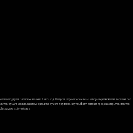
 упаковка подарков, записные книжки, Книги изд. Нитусов, керамические вазы, наборы керамических горшков под
 цветов, бумага Тишью, кожаные браслеты, бумага в рулонах, крупный опт, оптовая продажа открыток, пакетов -
исярка.ру ( Lisyarka.ru )