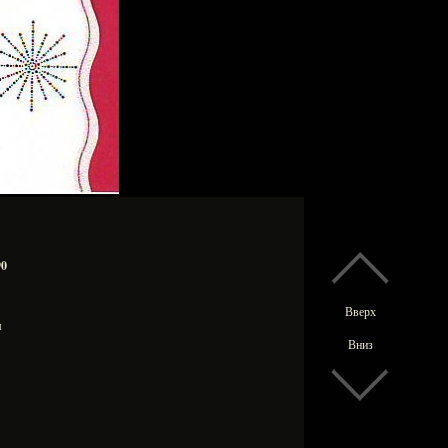
90
Вверх
мм
Вниз