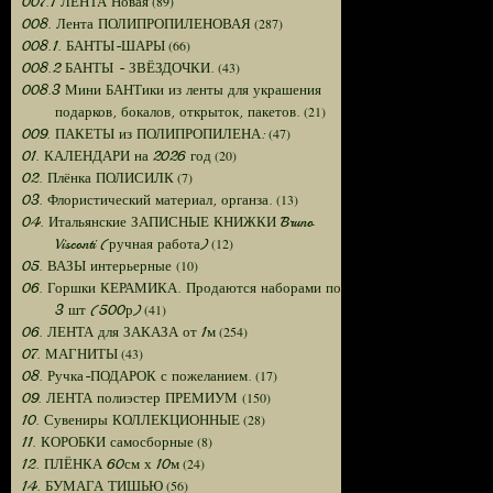
(89)
007.1 ЛЕНТА Новая
(287)
008. Лента ПОЛИПРОПИЛЕНОВАЯ
(66)
008.1. БАНТЫ-ШАРЫ
(43)
008.2 БАНТЫ - ЗВЁЗДОЧКИ.
008.3 Мини БАНТики из ленты для украшения
(21)
подарков, бокалов, открыток, пакетов.
(47)
009. ПАКЕТЫ из ПОЛИПРОПИЛЕНА:
(20)
01. КАЛЕНДАРИ на 2026 год
(7)
02. Плёнка ПОЛИСИЛК
(13)
03. Флористический материал, органза.
04. Итальянские ЗАПИСНЫЕ КНИЖКИ Bruno
(12)
Visconti (ручная работа)
(10)
05. ВАЗЫ интерьерные
06. Горшки КЕРАМИКА. Продаются наборами по
(41)
3 шт (500р)
(254)
06. ЛЕНТА для ЗАКАЗА от 1м
(43)
07. МАГНИТЫ
(17)
08. Ручка-ПОДАРОК с пожеланием.
(150)
09. ЛЕНТА полиэстер ПРЕМИУМ
(28)
10. Сувениры КОЛЛЕКЦИОННЫЕ
(8)
11. КОРОБКИ самосборные
(24)
12. ПЛЁНКА 60см х 10м
(56)
14. БУМАГА ТИШЬЮ