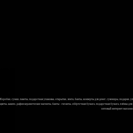
Коробки, сумки, пакеты, подарочная упаковка, открытки, лента, банты, конверты для денег, сувениры, подарки,
цветы, кашпо, рафия керамические магниты, банты - гиганты, обёрточная бумага, подарочная бумага, плёнка для
оптовый интернет магазин Л