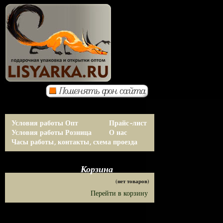
Условия работы Опт
Прайс-лист
Условия работы Розница
О нас
Часы работы, контакты, схема проезда
Корзина
(нет товаров)
Перейти в корзину