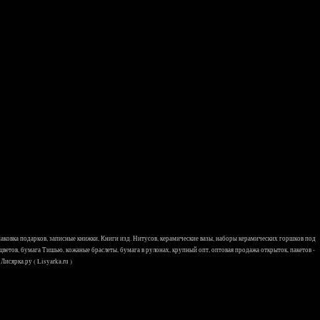
 упаковка подарков, записные книжки, Книги изд. Нитусов, керамические вазы, наборы керамических горшков под
 цветов, бумага Тишью, кожаные браслеты, бумага в рулонах, крупный опт, оптовая продажа открыток, пакетов -
исярка.ру ( Lisyarka.ru )