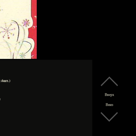
.6шт.)
Вверх
мм
Вниз