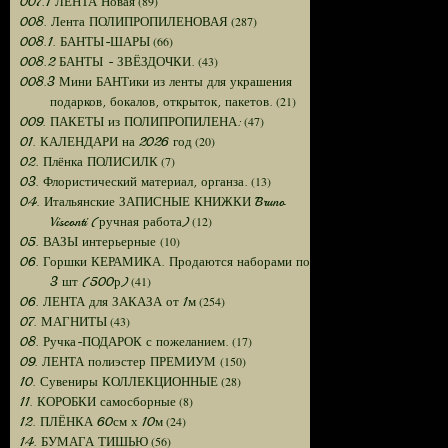
(89)
007.1 ЛЕНТА Новая
(287)
008. Лента ПОЛИПРОПИЛЕНОВАЯ
(66)
008.1. БАНТЫ-ШАРЫ
(43)
008.2 БАНТЫ - ЗВЁЗДОЧКИ.
008.3 Мини БАНТики из ленты для украшения
(21)
подарков, бокалов, открыток, пакетов.
(47)
009. ПАКЕТЫ из ПОЛИПРОПИЛЕНА:
(20)
01. КАЛЕНДАРИ на 2026 год
(7)
02. Плёнка ПОЛИСИЛК
(13)
03. Флористический материал, органза.
04. Итальянские ЗАПИСНЫЕ КНИЖКИ Bruno
(12)
Visconti (ручная работа)
(10)
05. ВАЗЫ интерьерные
06. Горшки КЕРАМИКА. Продаются наборами по
(41)
3 шт (500р)
(254)
06. ЛЕНТА для ЗАКАЗА от 1м
(43)
07. МАГНИТЫ
(17)
08. Ручка-ПОДАРОК с пожеланием.
(150)
09. ЛЕНТА полиэстер ПРЕМИУМ
(28)
10. Сувениры КОЛЛЕКЦИОННЫЕ
(8)
11. КОРОБКИ самосборные
(24)
12. ПЛЁНКА 60см х 10м
(56)
14. БУМАГА ТИШЬЮ