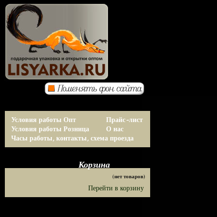
Условия работы Опт
Прайс-лист
Условия работы Розница
О нас
Часы работы, контакты, схема проезда
Корзина
(нет товаров)
Перейти в корзину