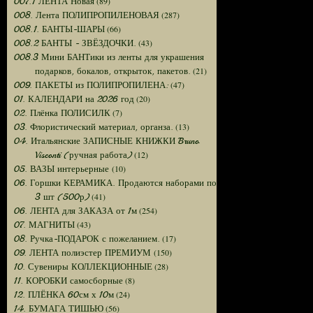
(89)
007.1 ЛЕНТА Новая
(287)
008. Лента ПОЛИПРОПИЛЕНОВАЯ
(66)
008.1. БАНТЫ-ШАРЫ
(43)
008.2 БАНТЫ - ЗВЁЗДОЧКИ.
008.3 Мини БАНТики из ленты для украшения
(21)
подарков, бокалов, открыток, пакетов.
(47)
009. ПАКЕТЫ из ПОЛИПРОПИЛЕНА:
(20)
01. КАЛЕНДАРИ на 2026 год
(7)
02. Плёнка ПОЛИСИЛК
(13)
03. Флористический материал, органза.
04. Итальянские ЗАПИСНЫЕ КНИЖКИ Bruno
(12)
Visconti (ручная работа)
(10)
05. ВАЗЫ интерьерные
06. Горшки КЕРАМИКА. Продаются наборами по
(41)
3 шт (500р)
(254)
06. ЛЕНТА для ЗАКАЗА от 1м
(43)
07. МАГНИТЫ
(17)
08. Ручка-ПОДАРОК с пожеланием.
(150)
09. ЛЕНТА полиэстер ПРЕМИУМ
(28)
10. Сувениры КОЛЛЕКЦИОННЫЕ
(8)
11. КОРОБКИ самосборные
(24)
12. ПЛЁНКА 60см х 10м
(56)
14. БУМАГА ТИШЬЮ