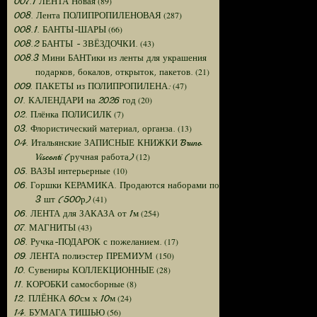
(89)
007.1 ЛЕНТА Новая
(287)
008. Лента ПОЛИПРОПИЛЕНОВАЯ
(66)
008.1. БАНТЫ-ШАРЫ
(43)
008.2 БАНТЫ - ЗВЁЗДОЧКИ.
008.3 Мини БАНТики из ленты для украшения
(21)
подарков, бокалов, открыток, пакетов.
(47)
009. ПАКЕТЫ из ПОЛИПРОПИЛЕНА:
(20)
01. КАЛЕНДАРИ на 2026 год
(7)
02. Плёнка ПОЛИСИЛК
(13)
03. Флористический материал, органза.
04. Итальянские ЗАПИСНЫЕ КНИЖКИ Bruno
(12)
Visconti (ручная работа)
(10)
05. ВАЗЫ интерьерные
06. Горшки КЕРАМИКА. Продаются наборами по
(41)
3 шт (500р)
(254)
06. ЛЕНТА для ЗАКАЗА от 1м
(43)
07. МАГНИТЫ
(17)
08. Ручка-ПОДАРОК с пожеланием.
(150)
09. ЛЕНТА полиэстер ПРЕМИУМ
(28)
10. Сувениры КОЛЛЕКЦИОННЫЕ
(8)
11. КОРОБКИ самосборные
(24)
12. ПЛЁНКА 60см х 10м
(56)
14. БУМАГА ТИШЬЮ