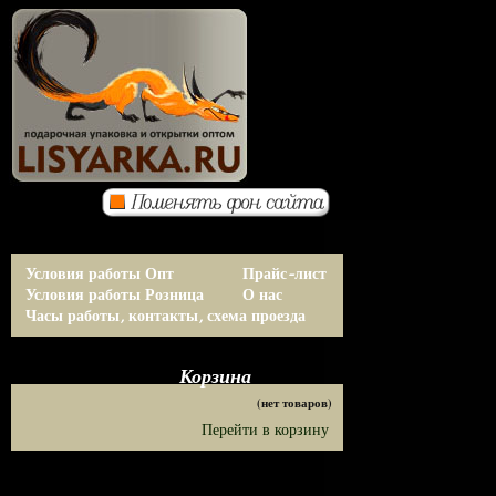
Условия работы Опт
Прайс-лист
Условия работы Розница
О нас
Часы работы, контакты, схема проезда
Корзина
(нет товаров)
Перейти в корзину