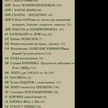
(89)
007.1 ЛЕНТА Новая
(287)
008. Лента ПОЛИПРОПИЛЕНОВАЯ
(66)
008.1. БАНТЫ-ШАРЫ
(43)
008.2 БАНТЫ - ЗВЁЗДОЧКИ.
008.3 Мини БАНТики из ленты для украшения
(21)
подарков, бокалов, открыток, пакетов.
(47)
009. ПАКЕТЫ из ПОЛИПРОПИЛЕНА:
(20)
01. КАЛЕНДАРИ на 2026 год
(7)
02. Плёнка ПОЛИСИЛК
(13)
03. Флористический материал, органза.
04. Итальянские ЗАПИСНЫЕ КНИЖКИ Bruno
(12)
Visconti (ручная работа)
(10)
05. ВАЗЫ интерьерные
06. Горшки КЕРАМИКА. Продаются наборами по
(41)
3 шт (500р)
(254)
06. ЛЕНТА для ЗАКАЗА от 1м
(43)
07. МАГНИТЫ
(17)
08. Ручка-ПОДАРОК с пожеланием.
(150)
09. ЛЕНТА полиэстер ПРЕМИУМ
(28)
10. Сувениры КОЛЛЕКЦИОННЫЕ
(8)
11. КОРОБКИ самосборные
(24)
12. ПЛЁНКА 60см х 10м
(56)
14. БУМАГА ТИШЬЮ