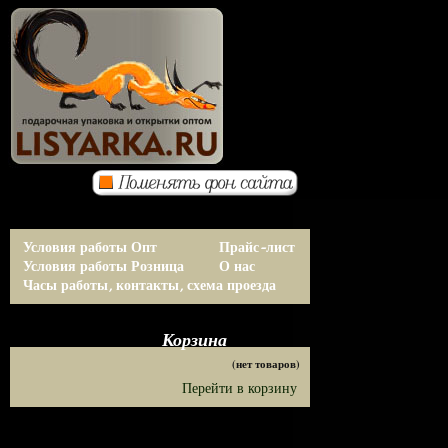
Условия работы Опт
Прайс-лист
Условия работы Розница
О нас
Часы работы, контакты, схема проезда
Корзина
(нет товаров)
Перейти в корзину