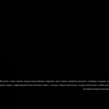
Коробки, сумки, пакеты, подарочная упаковка, открытки, лента, банты, конверты для денег, сувениры, подарки,
цветы, кашпо, рафия керамические магниты, банты - гиганты, обёрточная бумага, подарочная бумага, плёнка для
оптовый интернет магазин Л