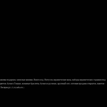
 упаковка подарков, записные книжки, Книги изд. Нитусов, керамические вазы, наборы керамических горшков под
 цветов, бумага Тишью, кожаные браслеты, бумага в рулонах, крупный опт, оптовая продажа открыток, пакетов -
исярка.ру ( Lisyarka.ru )