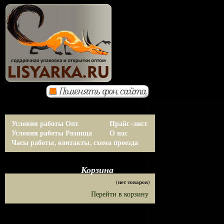
Условия работы Опт
Прайс-лист
Условия работы Розница
О нас
Часы работы, контакты, схема проезда
Корзина
(нет товаров)
Перейти в корзину