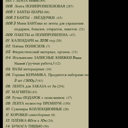
(89)
007.1 ЛЕНТА Новая
(287)
008. Лента ПОЛИПРОПИЛЕНОВАЯ
(66)
008.1. БАНТЫ-ШАРЫ
(43)
008.2 БАНТЫ - ЗВЁЗДОЧКИ.
008.3 Мини БАНТики из ленты для украшения
(21)
подарков, бокалов, открыток, пакетов.
(47)
009. ПАКЕТЫ из ПОЛИПРОПИЛЕНА:
(20)
01. КАЛЕНДАРИ на 2026 год
(7)
02. Плёнка ПОЛИСИЛК
(13)
03. Флористический материал, органза.
04. Итальянские ЗАПИСНЫЕ КНИЖКИ Bruno
(12)
Visconti (ручная работа)
(10)
05. ВАЗЫ интерьерные
06. Горшки КЕРАМИКА. Продаются наборами по
(41)
3 шт (500р)
(254)
06. ЛЕНТА для ЗАКАЗА от 1м
(43)
07. МАГНИТЫ
(17)
08. Ручка-ПОДАРОК с пожеланием.
(150)
09. ЛЕНТА полиэстер ПРЕМИУМ
(28)
10. Сувениры КОЛЛЕКЦИОННЫЕ
(8)
11. КОРОБКИ самосборные
(24)
12. ПЛЁНКА 60см х 10м
(56)
14. БУМАГА ТИШЬЮ