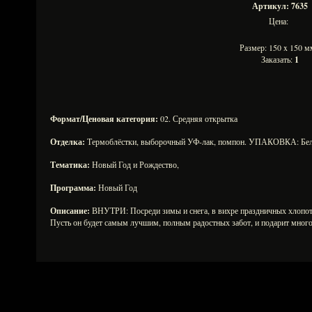
Артикул: 7635
Цена:
Размер: 150 x 150
Заказать:
1
Формат/Ценовая категория:
02. Средняя открытка
Отделка:
Термоблёстки, выборочный УФ-лак, помпон. УПАКОВКА: Белый
Тематика:
Новый Год и Рождество,
Программа:
Новый Год
Описание:
ВНУТРИ: Посреди зимы и снега, в вихре праздничных хлопот,
Пусть он будет самым лучшим, полным радостных забот, и подарит много 