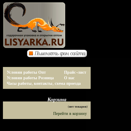
Условия работы Опт
Прайс-лист
Условия работы Розница
О нас
Часы работы, контакты, схема проезда
Корзина
(нет товаров)
Перейти в корзину