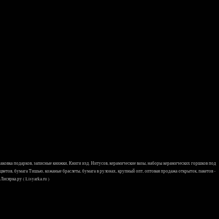
 упаковка подарков, записные книжки, Книги изд. Нитусов, керамические вазы, наборы керамических горшков под
 цветов, бумага Тишью, кожаные браслеты, бумага в рулонах, крупный опт, оптовая продажа открыток, пакетов -
исярка.ру ( Lisyarka.ru )