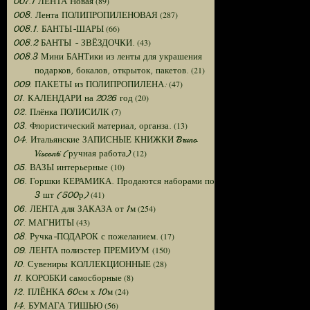
(89)
007.1 ЛЕНТА Новая
(287)
008. Лента ПОЛИПРОПИЛЕНОВАЯ
(66)
008.1. БАНТЫ-ШАРЫ
(43)
008.2 БАНТЫ - ЗВЁЗДОЧКИ.
008.3 Мини БАНТики из ленты для украшения
(21)
подарков, бокалов, открыток, пакетов.
(47)
009. ПАКЕТЫ из ПОЛИПРОПИЛЕНА:
(20)
01. КАЛЕНДАРИ на 2026 год
(7)
02. Плёнка ПОЛИСИЛК
(13)
03. Флористический материал, органза.
04. Итальянские ЗАПИСНЫЕ КНИЖКИ Bruno
(12)
Visconti (ручная работа)
(10)
05. ВАЗЫ интерьерные
06. Горшки КЕРАМИКА. Продаются наборами по
(41)
3 шт (500р)
(254)
06. ЛЕНТА для ЗАКАЗА от 1м
(43)
07. МАГНИТЫ
(17)
08. Ручка-ПОДАРОК с пожеланием.
(150)
09. ЛЕНТА полиэстер ПРЕМИУМ
(28)
10. Сувениры КОЛЛЕКЦИОННЫЕ
(8)
11. КОРОБКИ самосборные
(24)
12. ПЛЁНКА 60см х 10м
(56)
14. БУМАГА ТИШЬЮ