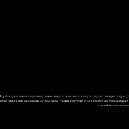
Коробки, сумки, пакеты, подарочная упаковка, открытки, лента, банты, конверты для денег, сувениры, подарки,
цветы, кашпо, рафия керамические магниты, банты - гиганты, обёрточная бумага, подарочная бумага, плёнка для
оптовый интернет магазин Л