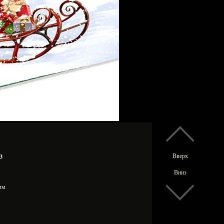
Вверх
3
Вниз
 мм