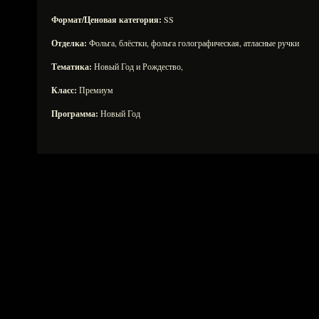
Формат/Ценовая категория:
SS
Отделка:
Фольга, блёстки, фольга голографическая, атласные ручки
Тематика:
Новый Год и Рождество,
Класс:
Премиум
Программа:
Новый Год