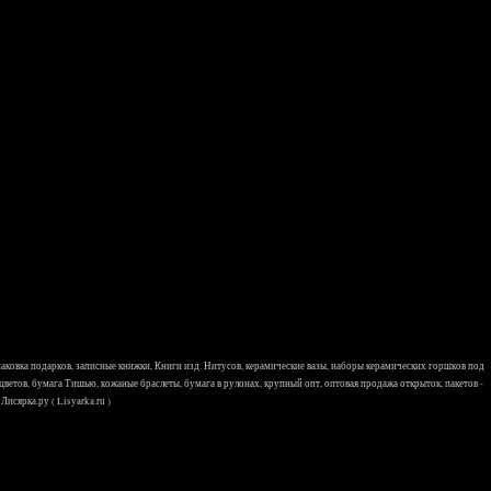
 упаковка подарков, записные книжки, Книги изд. Нитусов, керамические вазы, наборы керамических горшков под
 цветов, бумага Тишью, кожаные браслеты, бумага в рулонах, крупный опт, оптовая продажа открыток, пакетов -
исярка.ру ( Lisyarka.ru )