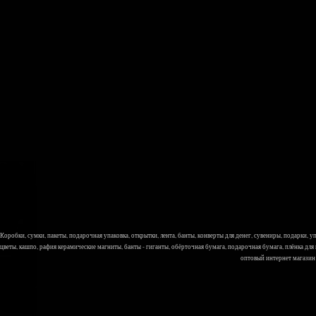
Коробки, сумки, пакеты, подарочная упаковка, открытки, лента, банты, конверты для денег, сувениры, подарки,
цветы, кашпо, рафия керамические магниты, банты - гиганты, обёрточная бумага, подарочная бумага, плёнка для
оптовый интернет магазин Л