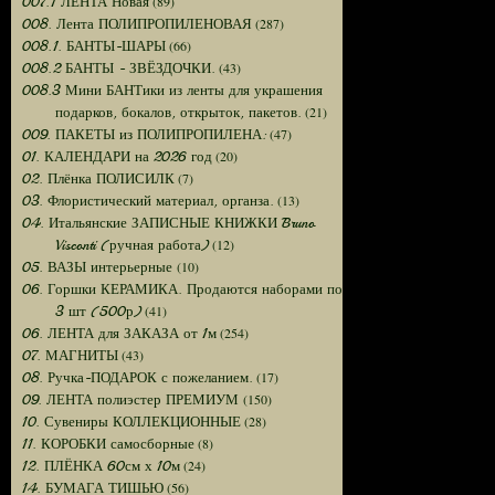
(89)
007.1 ЛЕНТА Новая
(287)
008. Лента ПОЛИПРОПИЛЕНОВАЯ
(66)
008.1. БАНТЫ-ШАРЫ
(43)
008.2 БАНТЫ - ЗВЁЗДОЧКИ.
008.3 Мини БАНТики из ленты для украшения
(21)
подарков, бокалов, открыток, пакетов.
(47)
009. ПАКЕТЫ из ПОЛИПРОПИЛЕНА:
(20)
01. КАЛЕНДАРИ на 2026 год
(7)
02. Плёнка ПОЛИСИЛК
(13)
03. Флористический материал, органза.
04. Итальянские ЗАПИСНЫЕ КНИЖКИ Bruno
(12)
Visconti (ручная работа)
(10)
05. ВАЗЫ интерьерные
06. Горшки КЕРАМИКА. Продаются наборами по
(41)
3 шт (500р)
(254)
06. ЛЕНТА для ЗАКАЗА от 1м
(43)
07. МАГНИТЫ
(17)
08. Ручка-ПОДАРОК с пожеланием.
(150)
09. ЛЕНТА полиэстер ПРЕМИУМ
(28)
10. Сувениры КОЛЛЕКЦИОННЫЕ
(8)
11. КОРОБКИ самосборные
(24)
12. ПЛЁНКА 60см х 10м
(56)
14. БУМАГА ТИШЬЮ