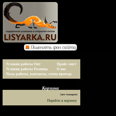
Условия работы Опт
Прайс-лист
Условия работы Розница
О нас
Часы работы, контакты, схема проезда
Корзина
(нет товаров)
Перейти в корзину