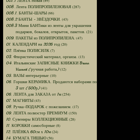
(89)
007.1 ЛЕНТА Новая
(287)
008. Лента ПОЛИПРОПИЛЕНОВАЯ
(66)
008.1. БАНТЫ-ШАРЫ
(43)
008.2 БАНТЫ - ЗВЁЗДОЧКИ.
008.3 Мини БАНТики из ленты для украшения
(21)
подарков, бокалов, открыток, пакетов.
(47)
009. ПАКЕТЫ из ПОЛИПРОПИЛЕНА:
(20)
01. КАЛЕНДАРИ на 2026 год
(7)
02. Плёнка ПОЛИСИЛК
(13)
03. Флористический материал, органза.
04. Итальянские ЗАПИСНЫЕ КНИЖКИ Bruno
(12)
Visconti (ручная работа)
(10)
05. ВАЗЫ интерьерные
06. Горшки КЕРАМИКА. Продаются наборами по
(41)
3 шт (500р)
(254)
06. ЛЕНТА для ЗАКАЗА от 1м
(43)
07. МАГНИТЫ
(17)
08. Ручка-ПОДАРОК с пожеланием.
(150)
09. ЛЕНТА полиэстер ПРЕМИУМ
(28)
10. Сувениры КОЛЛЕКЦИОННЫЕ
(8)
11. КОРОБКИ самосборные
(24)
12. ПЛЁНКА 60см х 10м
(56)
14. БУМАГА ТИШЬЮ