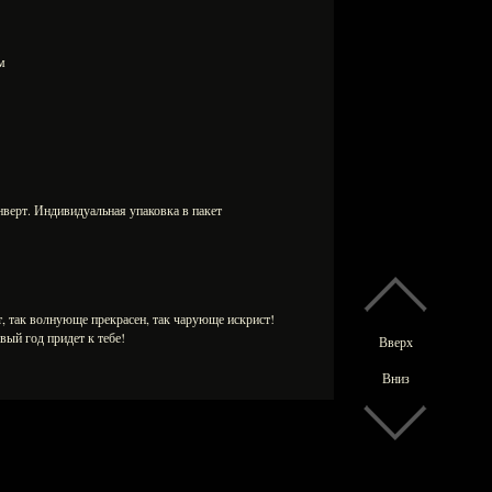
 мм
нверт. Индивидуальная упаковка в пакет
ст, так волнующе прекрасен, так чарующе искрист!
вый год придет к тебе!
Вверх
Вниз