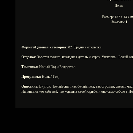
Цена:
Размер: 187 x 143
Заказать:
1
Формат/Ценовая категория:
02. Средняя открытка
Отделка:
Золотая фольга, накладная деталь, 6 страз. Упаковка: Белый ко
Тематика:
Новый Год и Рождество,
Программа:
Новый Год
Описание:
Внутри: Белый снег, как белый лист, так огромен, светел, чи
Напиши на нем себе всё, что ждешь в своей судьбе, и оно само собою в Но