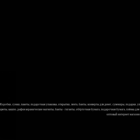
Коробки, сумки, пакеты, подарочная упаковка, открытки, лента, банты, конверты для денег, сувениры, подарки,
цветы, кашпо, рафия керамические магниты, банты - гиганты, обёрточная бумага, подарочная бумага, плёнка для
оптовый интернет магазин Л