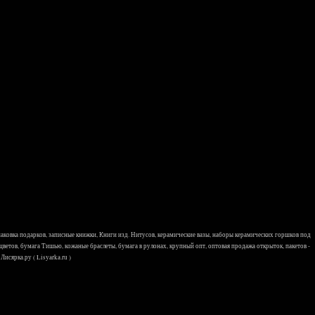
 упаковка подарков, записные книжки, Книги изд. Нитусов, керамические вазы, наборы керамических горшков под
 цветов, бумага Тишью, кожаные браслеты, бумага в рулонах, крупный опт, оптовая продажа открыток, пакетов -
исярка.ру ( Lisyarka.ru )