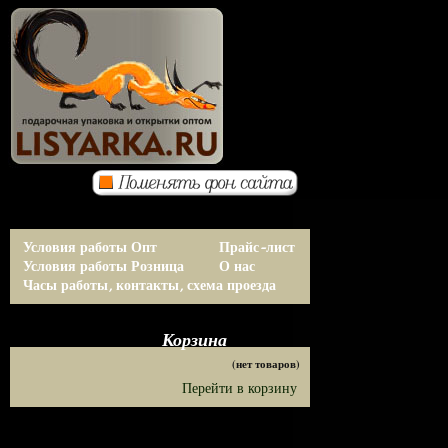
Условия работы Опт
Прайс-лист
Условия работы Розница
О нас
Часы работы, контакты, схема проезда
Корзина
(нет товаров)
Перейти в корзину