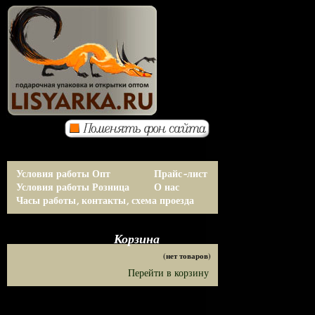
Условия работы Опт
Прайс-лист
Условия работы Розница
О нас
Часы работы, контакты, схема проезда
Корзина
(нет товаров)
Перейти в корзину