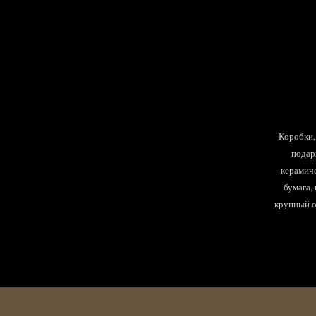
Коробки, 
подар
керамиче
бумага,
крупный оп