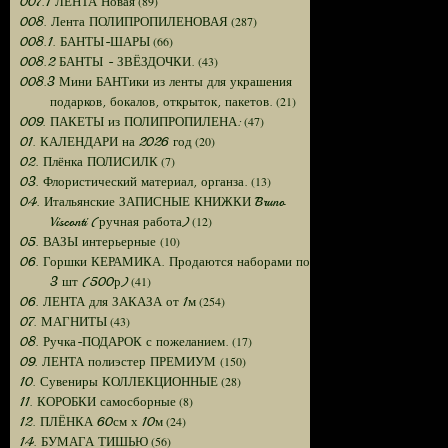
(89)
007.1 ЛЕНТА Новая
(287)
008. Лента ПОЛИПРОПИЛЕНОВАЯ
(66)
008.1. БАНТЫ-ШАРЫ
(43)
008.2 БАНТЫ - ЗВЁЗДОЧКИ.
008.3 Мини БАНТики из ленты для украшения
(21)
подарков, бокалов, открыток, пакетов.
(47)
009. ПАКЕТЫ из ПОЛИПРОПИЛЕНА:
(20)
01. КАЛЕНДАРИ на 2026 год
(7)
02. Плёнка ПОЛИСИЛК
(13)
03. Флористический материал, органза.
04. Итальянские ЗАПИСНЫЕ КНИЖКИ Bruno
(12)
Visconti (ручная работа)
(10)
05. ВАЗЫ интерьерные
06. Горшки КЕРАМИКА. Продаются наборами по
(41)
3 шт (500р)
(254)
06. ЛЕНТА для ЗАКАЗА от 1м
(43)
07. МАГНИТЫ
(17)
08. Ручка-ПОДАРОК с пожеланием.
(150)
09. ЛЕНТА полиэстер ПРЕМИУМ
(28)
10. Сувениры КОЛЛЕКЦИОННЫЕ
(8)
11. КОРОБКИ самосборные
(24)
12. ПЛЁНКА 60см х 10м
(56)
14. БУМАГА ТИШЬЮ