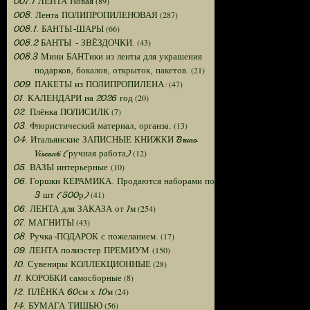
(89)
007.1 ЛЕНТА Новая
(287)
008. Лента ПОЛИПРОПИЛЕНОВАЯ
(66)
008.1. БАНТЫ-ШАРЫ
(43)
008.2 БАНТЫ - ЗВЁЗДОЧКИ.
008.3 Мини БАНТики из ленты для украшения
(21)
подарков, бокалов, открыток, пакетов.
(47)
009. ПАКЕТЫ из ПОЛИПРОПИЛЕНА:
(20)
01. КАЛЕНДАРИ на 2026 год
(7)
02. Плёнка ПОЛИСИЛК
(13)
03. Флористический материал, органза.
04. Итальянские ЗАПИСНЫЕ КНИЖКИ Bruno
(12)
Visconti (ручная работа)
(10)
05. ВАЗЫ интерьерные
06. Горшки КЕРАМИКА. Продаются наборами по
(41)
3 шт (500р)
(254)
06. ЛЕНТА для ЗАКАЗА от 1м
(43)
07. МАГНИТЫ
(17)
08. Ручка-ПОДАРОК с пожеланием.
(150)
09. ЛЕНТА полиэстер ПРЕМИУМ
(28)
10. Сувениры КОЛЛЕКЦИОННЫЕ
(8)
11. КОРОБКИ самосборные
(24)
12. ПЛЁНКА 60см х 10м
(56)
14. БУМАГА ТИШЬЮ