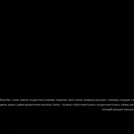
Коробки, сумки, пакеты, подарочная упаковка, открытки, лента, банты, конверты для денег, сувениры, подарки,
цветы, кашпо, рафия керамические магниты, банты - гиганты, обёрточная бумага, подарочная бумага, плёнка для
оптовый интернет магазин Л