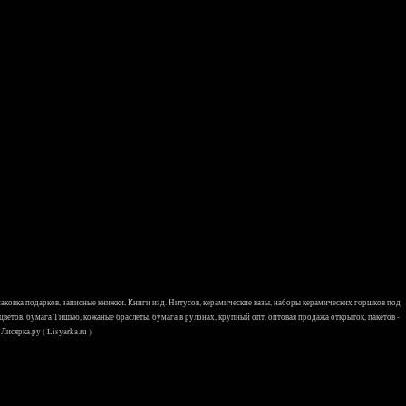
 упаковка подарков, записные книжки, Книги изд. Нитусов, керамические вазы, наборы керамических горшков под
 цветов, бумага Тишью, кожаные браслеты, бумага в рулонах, крупный опт, оптовая продажа открыток, пакетов -
исярка.ру ( Lisyarka.ru )