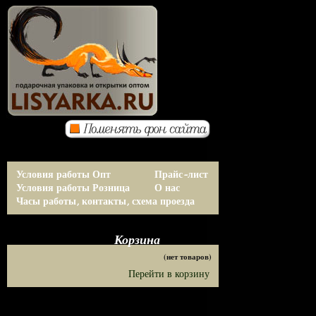
Условия работы Опт
Прайс-лист
Условия работы Розница
О нас
Часы работы, контакты, схема проезда
Корзина
(нет товаров)
Перейти в корзину