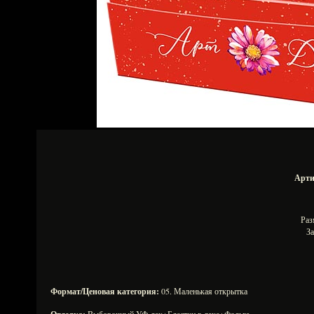
Арти
Раз
За
Формат/Ценовая категория:
05. Маленькая открытка