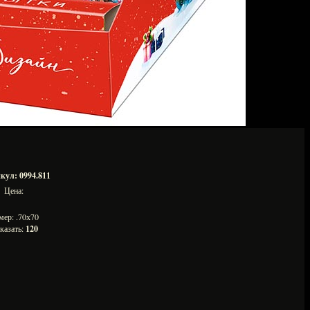
кул: 0994.811
Цена:
мер: .70х70
казать:
120