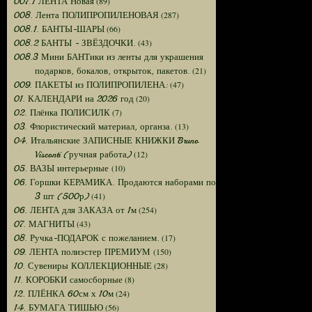
(89)
007.1 ЛЕНТА Новая
(287)
008. Лента ПОЛИПРОПИЛЕНОВАЯ
(66)
008.1. БАНТЫ-ШАРЫ
(43)
008.2 БАНТЫ - ЗВЁЗДОЧКИ.
008.3 Мини БАНТики из ленты для украшения
(21)
подарков, бокалов, открыток, пакетов.
(47)
009. ПАКЕТЫ из ПОЛИПРОПИЛЕНА:
(20)
01. КАЛЕНДАРИ на 2026 год
(7)
02. Плёнка ПОЛИСИЛК
(13)
03. Флористический материал, органза.
04. Итальянские ЗАПИСНЫЕ КНИЖКИ Bruno
(12)
Visconti (ручная работа)
(10)
05. ВАЗЫ интерьерные
06. Горшки КЕРАМИКА. Продаются наборами по
(41)
3 шт (500р)
(254)
06. ЛЕНТА для ЗАКАЗА от 1м
(43)
07. МАГНИТЫ
(17)
08. Ручка-ПОДАРОК с пожеланием.
(150)
09. ЛЕНТА полиэстер ПРЕМИУМ
(28)
10. Сувениры КОЛЛЕКЦИОННЫЕ
(8)
11. КОРОБКИ самосборные
(24)
12. ПЛЁНКА 60см х 10м
(56)
14. БУМАГА ТИШЬЮ