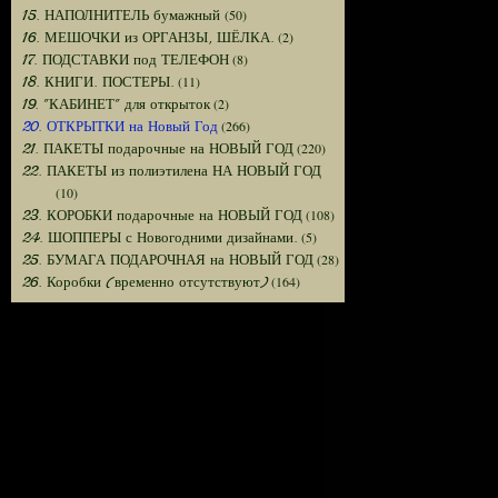
(50)
15. НАПОЛНИТЕЛЬ бумажный
(2)
16. МЕШОЧКИ из ОРГАНЗЫ, ШЁЛКА.
(8)
17. ПОДСТАВКИ под ТЕЛЕФОН
(11)
18. КНИГИ. ПОСТЕРЫ.
(2)
19. "КАБИНЕТ" для открыток
(266)
20. ОТКРЫТКИ на Новый Год
(220)
21. ПАКЕТЫ подарочные на НОВЫЙ ГОД
22. ПАКЕТЫ из полиэтилена НА НОВЫЙ ГОД
(10)
(108)
23. КОРОБКИ подарочные на НОВЫЙ ГОД
(5)
24. ШОППЕРЫ с Новогодними дизайнами.
(28)
25. БУМАГА ПОДАРОЧНАЯ на НОВЫЙ ГОД
(164)
26. Коробки (временно отсутствуют)