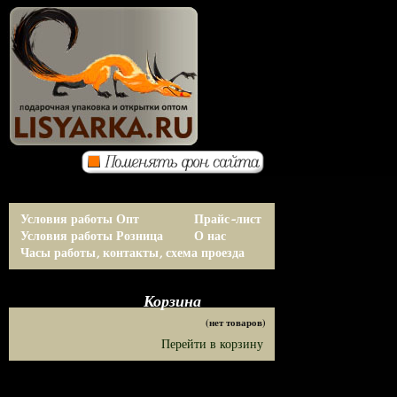
Условия работы Опт
Прайс-лист
Условия работы Розница
О нас
Часы работы, контакты, схема проезда
Корзина
(нет товаров)
Перейти в корзину