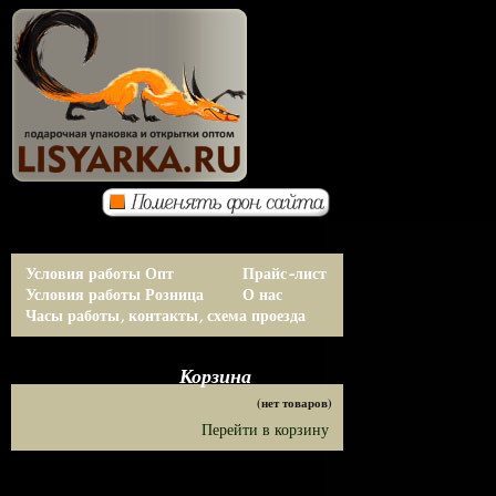
Условия работы Опт
Прайс-лист
Условия работы Розница
О нас
Часы работы, контакты, схема проезда
Корзина
(нет товаров)
Перейти в корзину