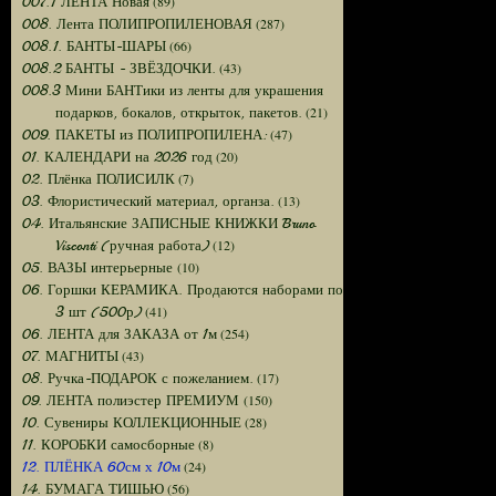
(89)
007.1 ЛЕНТА Новая
(287)
008. Лента ПОЛИПРОПИЛЕНОВАЯ
(66)
008.1. БАНТЫ-ШАРЫ
(43)
008.2 БАНТЫ - ЗВЁЗДОЧКИ.
008.3 Мини БАНТики из ленты для украшения
(21)
подарков, бокалов, открыток, пакетов.
(47)
009. ПАКЕТЫ из ПОЛИПРОПИЛЕНА:
(20)
01. КАЛЕНДАРИ на 2026 год
(7)
02. Плёнка ПОЛИСИЛК
(13)
03. Флористический материал, органза.
04. Итальянские ЗАПИСНЫЕ КНИЖКИ Bruno
(12)
Visconti (ручная работа)
(10)
05. ВАЗЫ интерьерные
06. Горшки КЕРАМИКА. Продаются наборами по
(41)
3 шт (500р)
(254)
06. ЛЕНТА для ЗАКАЗА от 1м
(43)
07. МАГНИТЫ
(17)
08. Ручка-ПОДАРОК с пожеланием.
(150)
09. ЛЕНТА полиэстер ПРЕМИУМ
(28)
10. Сувениры КОЛЛЕКЦИОННЫЕ
(8)
11. КОРОБКИ самосборные
(24)
12. ПЛЁНКА 60см х 10м
(56)
14. БУМАГА ТИШЬЮ