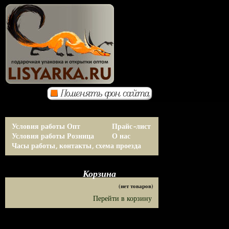
Условия работы Опт
Прайс-лист
Условия работы Розница
О нас
Часы работы, контакты, схема проезда
Корзина
(нет товаров)
Перейти в корзину