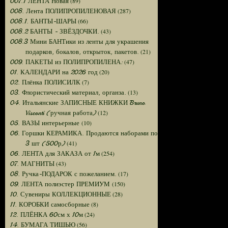
(89)
007.1 ЛЕНТА Новая
(287)
008. Лента ПОЛИПРОПИЛЕНОВАЯ
(66)
008.1. БАНТЫ-ШАРЫ
(43)
008.2 БАНТЫ - ЗВЁЗДОЧКИ.
008.3 Мини БАНТики из ленты для украшения
(21)
подарков, бокалов, открыток, пакетов.
(47)
009. ПАКЕТЫ из ПОЛИПРОПИЛЕНА:
(20)
01. КАЛЕНДАРИ на 2026 год
(7)
02. Плёнка ПОЛИСИЛК
(13)
03. Флористический материал, органза.
04. Итальянские ЗАПИСНЫЕ КНИЖКИ Bruno
(12)
Visconti (ручная работа)
(10)
05. ВАЗЫ интерьерные
06. Горшки КЕРАМИКА. Продаются наборами по
(41)
3 шт (500р)
(254)
06. ЛЕНТА для ЗАКАЗА от 1м
(43)
07. МАГНИТЫ
(17)
08. Ручка-ПОДАРОК с пожеланием.
(150)
09. ЛЕНТА полиэстер ПРЕМИУМ
(28)
10. Сувениры КОЛЛЕКЦИОННЫЕ
(8)
11. КОРОБКИ самосборные
(24)
12. ПЛЁНКА 60см х 10м
(56)
14. БУМАГА ТИШЬЮ