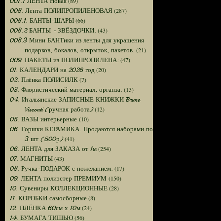
(89)
007.1 ЛЕНТА Новая
(287)
008. Лента ПОЛИПРОПИЛЕНОВАЯ
(66)
008.1. БАНТЫ-ШАРЫ
(43)
008.2 БАНТЫ - ЗВЁЗДОЧКИ.
008.3 Мини БАНТики из ленты для украшения
(21)
подарков, бокалов, открыток, пакетов.
(47)
009. ПАКЕТЫ из ПОЛИПРОПИЛЕНА:
(20)
01. КАЛЕНДАРИ на 2026 год
(7)
02. Плёнка ПОЛИСИЛК
(13)
03. Флористический материал, органза.
04. Итальянские ЗАПИСНЫЕ КНИЖКИ Bruno
(12)
Visconti (ручная работа)
(10)
05. ВАЗЫ интерьерные
06. Горшки КЕРАМИКА. Продаются наборами по
(41)
3 шт (500р)
(254)
06. ЛЕНТА для ЗАКАЗА от 1м
(43)
07. МАГНИТЫ
(17)
08. Ручка-ПОДАРОК с пожеланием.
(150)
09. ЛЕНТА полиэстер ПРЕМИУМ
(28)
10. Сувениры КОЛЛЕКЦИОННЫЕ
(8)
11. КОРОБКИ самосборные
(24)
12. ПЛЁНКА 60см х 10м
(56)
14. БУМАГА ТИШЬЮ