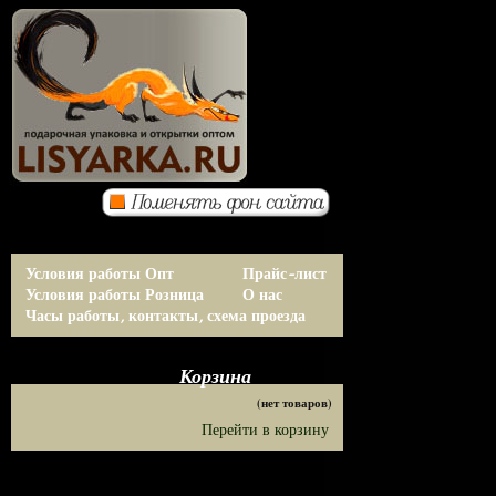
Условия работы Опт
Прайс-лист
Условия работы Розница
О нас
Часы работы, контакты, схема проезда
Корзина
(нет товаров)
Перейти в корзину