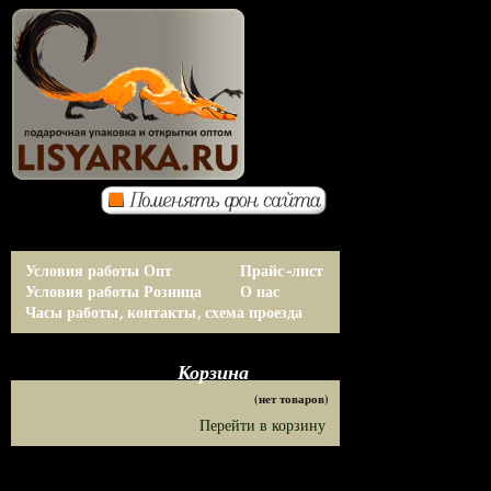
Условия работы Опт
Прайс-лист
Условия работы Розница
О нас
Часы работы, контакты, схема проезда
Корзина
(нет товаров)
Перейти в корзину