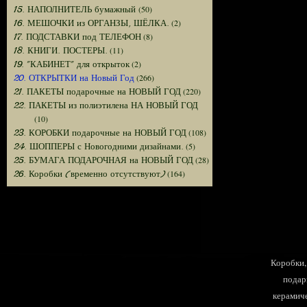
(50)
15. НАПОЛНИТЕЛЬ бумажный
(2)
16. МЕШОЧКИ из ОРГАНЗЫ, ШЁЛКА.
(8)
17. ПОДСТАВКИ под ТЕЛЕФОН
(11)
18. КНИГИ. ПОСТЕРЫ.
(2)
19. "КАБИНЕТ" для открыток
(266)
20. ОТКРЫТКИ на Новый Год
(220)
21. ПАКЕТЫ подарочные на НОВЫЙ ГОД
22. ПАКЕТЫ из полиэтилена НА НОВЫЙ ГОД
(10)
(108)
23. КОРОБКИ подарочные на НОВЫЙ ГОД
(5)
24. ШОППЕРЫ с Новогодними дизайнами.
(28)
25. БУМАГА ПОДАРОЧНАЯ на НОВЫЙ ГОД
(164)
26. Коробки (временно отсутствуют)
Коробки, 
подар
керамиче