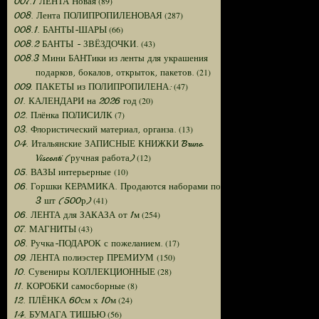
(89)
007.1 ЛЕНТА Новая
(287)
008. Лента ПОЛИПРОПИЛЕНОВАЯ
(66)
008.1. БАНТЫ-ШАРЫ
(43)
008.2 БАНТЫ - ЗВЁЗДОЧКИ.
008.3 Мини БАНТики из ленты для украшения
(21)
подарков, бокалов, открыток, пакетов.
(47)
009. ПАКЕТЫ из ПОЛИПРОПИЛЕНА:
(20)
01. КАЛЕНДАРИ на 2026 год
(7)
02. Плёнка ПОЛИСИЛК
(13)
03. Флористический материал, органза.
04. Итальянские ЗАПИСНЫЕ КНИЖКИ Bruno
(12)
Visconti (ручная работа)
(10)
05. ВАЗЫ интерьерные
06. Горшки КЕРАМИКА. Продаются наборами по
(41)
3 шт (500р)
(254)
06. ЛЕНТА для ЗАКАЗА от 1м
(43)
07. МАГНИТЫ
(17)
08. Ручка-ПОДАРОК с пожеланием.
(150)
09. ЛЕНТА полиэстер ПРЕМИУМ
(28)
10. Сувениры КОЛЛЕКЦИОННЫЕ
(8)
11. КОРОБКИ самосборные
(24)
12. ПЛЁНКА 60см х 10м
(56)
14. БУМАГА ТИШЬЮ