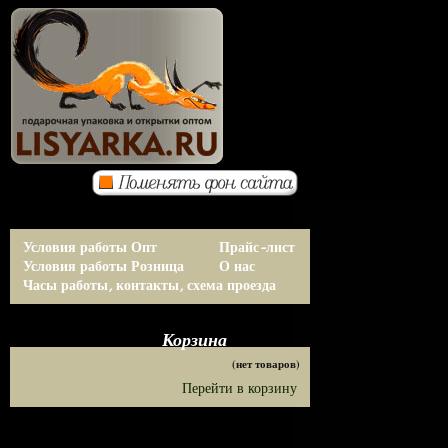
Условия работы Опт
Прайс-лист
Условия работы Розница
О нас
Часы работы, контакты, схема проезда
Корзина
(нет товаров)
Перейти в корзину