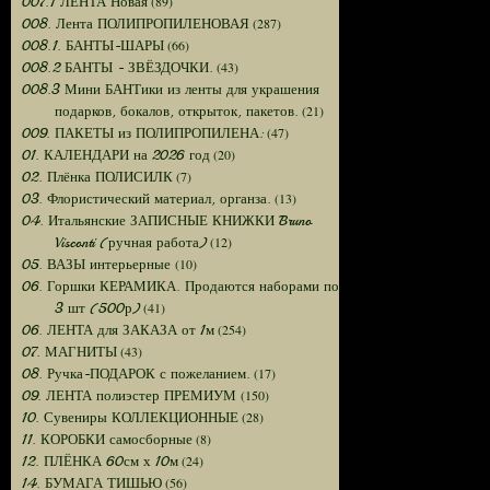
(89)
007.1 ЛЕНТА Новая
(287)
008. Лента ПОЛИПРОПИЛЕНОВАЯ
(66)
008.1. БАНТЫ-ШАРЫ
(43)
008.2 БАНТЫ - ЗВЁЗДОЧКИ.
008.3 Мини БАНТики из ленты для украшения
(21)
подарков, бокалов, открыток, пакетов.
(47)
009. ПАКЕТЫ из ПОЛИПРОПИЛЕНА:
(20)
01. КАЛЕНДАРИ на 2026 год
(7)
02. Плёнка ПОЛИСИЛК
(13)
03. Флористический материал, органза.
04. Итальянские ЗАПИСНЫЕ КНИЖКИ Bruno
(12)
Visconti (ручная работа)
(10)
05. ВАЗЫ интерьерные
06. Горшки КЕРАМИКА. Продаются наборами по
(41)
3 шт (500р)
(254)
06. ЛЕНТА для ЗАКАЗА от 1м
(43)
07. МАГНИТЫ
(17)
08. Ручка-ПОДАРОК с пожеланием.
(150)
09. ЛЕНТА полиэстер ПРЕМИУМ
(28)
10. Сувениры КОЛЛЕКЦИОННЫЕ
(8)
11. КОРОБКИ самосборные
(24)
12. ПЛЁНКА 60см х 10м
(56)
14. БУМАГА ТИШЬЮ