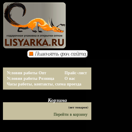
Условия работы Опт
Прайс-лист
Условия работы Розница
О нас
Часы работы, контакты, схема проезда
Корзина
(нет товаров)
Перейти в корзину