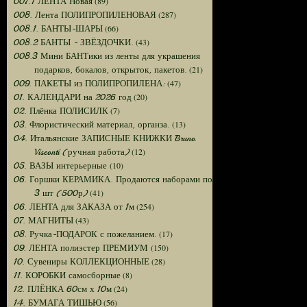
(89)
007.1 ЛЕНТА Новая
(287)
008. Лента ПОЛИПРОПИЛЕНОВАЯ
(66)
008.1. БАНТЫ-ШАРЫ
(43)
008.2 БАНТЫ - ЗВЁЗДОЧКИ.
008.3 Мини БАНТики из ленты для украшения
(21)
подарков, бокалов, открыток, пакетов.
(47)
009. ПАКЕТЫ из ПОЛИПРОПИЛЕНА:
(20)
01. КАЛЕНДАРИ на 2026 год
(7)
02. Плёнка ПОЛИСИЛК
(13)
03. Флористический материал, органза.
04. Итальянские ЗАПИСНЫЕ КНИЖКИ Bruno
(12)
Visconti (ручная работа)
(10)
05. ВАЗЫ интерьерные
06. Горшки КЕРАМИКА. Продаются наборами по
(41)
3 шт (500р)
(254)
06. ЛЕНТА для ЗАКАЗА от 1м
(43)
07. МАГНИТЫ
(17)
08. Ручка-ПОДАРОК с пожеланием.
(150)
09. ЛЕНТА полиэстер ПРЕМИУМ
(28)
10. Сувениры КОЛЛЕКЦИОННЫЕ
(8)
11. КОРОБКИ самосборные
(24)
12. ПЛЁНКА 60см х 10м
(56)
14. БУМАГА ТИШЬЮ