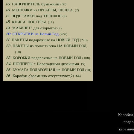
(50)
15. НАПОЛНИТЕЛЬ бумажный
(2)
16. МЕШОЧКИ из ОРГАНЗЫ, ШЁЛКА.
(8)
17. ПОДСТАВКИ под ТЕЛЕФОН
(11)
18. КНИГИ. ПОСТЕРЫ.
(2)
19. "КАБИНЕТ" для открыток
(266)
20. ОТКРЫТКИ на Новый Год
(220)
21. ПАКЕТЫ подарочные на НОВЫЙ ГОД
22. ПАКЕТЫ из полиэтилена НА НОВЫЙ ГОД
(10)
(108)
23. КОРОБКИ подарочные на НОВЫЙ ГОД
(5)
24. ШОППЕРЫ с Новогодними дизайнами.
(28)
25. БУМАГА ПОДАРОЧНАЯ на НОВЫЙ ГОД
(164)
26. Коробки (временно отсутствуют)
Коробки, 
подар
керамиче