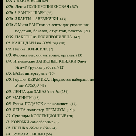
(89)
007.1 ЛЕНТА Новая
(287)
008. Лента ПОЛИПРОПИЛЕНОВАЯ
(66)
008.1. БАНТЫ-ШАРЫ
(43)
008.2 БАНТЫ - ЗВЁЗДОЧКИ.
008.3 Мини БАНТики из ленты для украшения
(21)
подарков, бокалов, открыток, пакетов.
(47)
009. ПАКЕТЫ из ПОЛИПРОПИЛЕНА:
(20)
01. КАЛЕНДАРИ на 2026 год
(7)
02. Плёнка ПОЛИСИЛК
(13)
03. Флористический материал, органза.
04. Итальянские ЗАПИСНЫЕ КНИЖКИ Bruno
(12)
Visconti (ручная работа)
(10)
05. ВАЗЫ интерьерные
06. Горшки КЕРАМИКА. Продаются наборами по
(41)
3 шт (500р)
(254)
06. ЛЕНТА для ЗАКАЗА от 1м
(43)
07. МАГНИТЫ
(17)
08. Ручка-ПОДАРОК с пожеланием.
(150)
09. ЛЕНТА полиэстер ПРЕМИУМ
(28)
10. Сувениры КОЛЛЕКЦИОННЫЕ
(8)
11. КОРОБКИ самосборные
(24)
12. ПЛЁНКА 60см х 10м
(56)
14. БУМАГА ТИШЬЮ