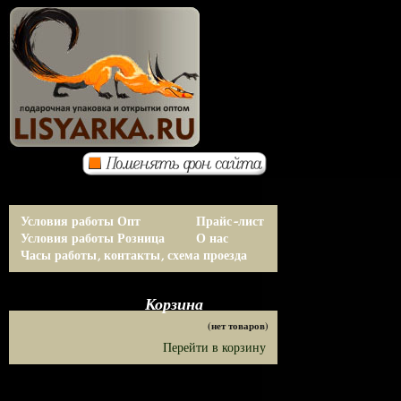
Условия работы Опт
Прайс-лист
Условия работы Розница
О нас
Часы работы, контакты, схема проезда
Корзина
(нет товаров)
Перейти в корзину